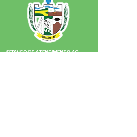
SERVIÇO DE ATENDIMENTO AO 
CIDADÃO (SIC) E OUVIDORIA
Prefeitura de Jordão - Estado do 
Acre
CNPJ 84.306.497/0001-60
💻Acesso online: 
SIC 
| 
Fale Conosco
 | 
Ouvidoria
 | 
Portal de Transparência
 | 
Mapa do Site
📱Fone: +55 (68)
99251-0013
(Gabinete 
do Prefeito)
🏢 Av. Francisco Dias, nº S/N, 69975-