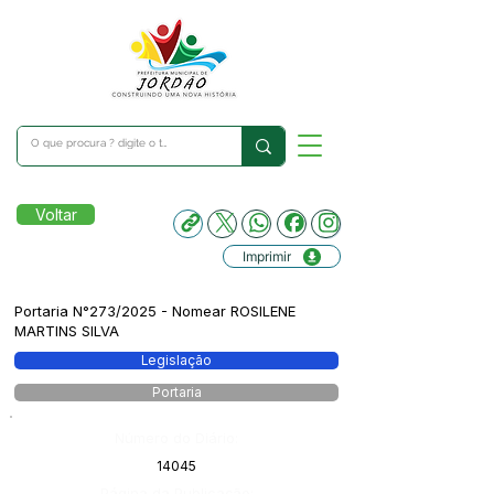
Voltar
Imprimir
Portaria N°273/2025 - Nomear ROSILENE
MARTINS SILVA
Legislação
Portaria
Número do Diário:
14045
Página da Publicação: