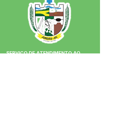
SERVIÇO DE ATENDIMENTO AO 
CIDADÃO (SIC) E OUVIDORIA
Prefeitura de Jordão - Estado do 
Acre
CNPJ 84.306.497/0001-60
💻Acesso online: 
SIC 
| 
Fale Conosco
 | 
Ouvidoria
 | 
Portal de Transparência
 | 
Mapa do Site
📱Fone: +55 (68)
99251-0013
(Gabinete 
do Prefeito)
🏢 Av. Francisco Dias, nº S/N, 69975-