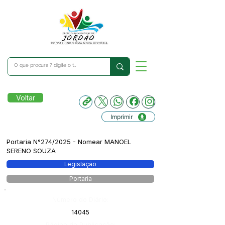
Voltar
Imprimir
Portaria N°274/2025 - Nomear MANOEL
SERENO SOUZA
Legislação
Portaria
Número do Diário:
14045
Página da Publicação: