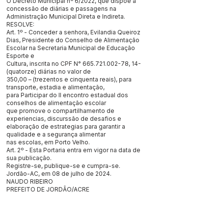
O Decreto Municipal nº 6/2022, que dispõe a
concessão de diárias e passagens na
Administração Municipal Direta e Indireta.
RESOLVE:
Art. 1º - Conceder a senhora, Evilandia Queiroz
Dias, Presidente do Conselho de Alimentação
Escolar na Secretaria Municipal de Educação
Esporte e
Cultura, inscrita no CPF N°
665.721.002-78
, 14-
(quatorze) diárias no valor de
350,00 – (trezentos e cinquenta reais), para
transporte, estadia e alimentação,
para Participar do II encontro estadual dos
conselhos de alimentação escolar
que promove o compartilhamento de
experiencias, discurssão de desafios e
elaboração de estrategias para garantir a
qualidade e a segurança alimentar
nas escolas, em Porto Velho.
Art. 2º - Esta Portaria entra em vigor na data de
sua publicação.
Registre-se, publique-se e cumpra-se.
Jordão-AC, em 08 de julho de 2024.
NAUDO RIBEIRO
PREFEITO DE JORDÃO/ACRE