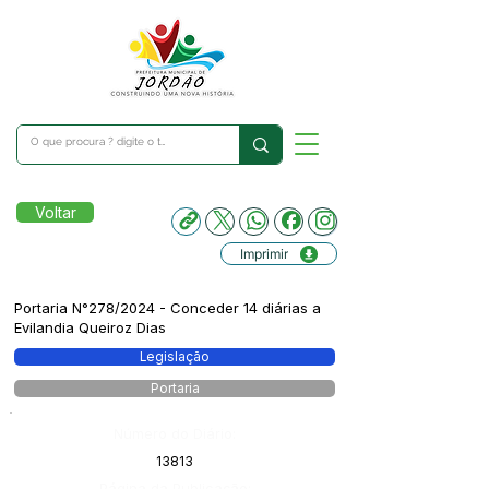
Voltar
Imprimir
Portaria N°278/2024 - Conceder 14 diárias a
Evilandia Queiroz Dias
Legislação
Portaria
Número do Diário:
13813
Página da Publicação: