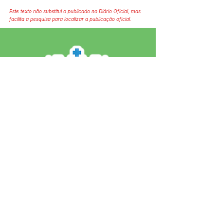
Este texto não substitui o publicado no Diário Oficial, mas
facilita a pesquisa para localizar a publicação oficial.
SERVIÇO DE ATENDIMENTO AO 
CIDADÃO (SIC) E OUVIDORIA
Prefeitura de Jordão - Estado do 
Acre
CNPJ 84.306.497/0001-60
💻Acesso online: 
SIC 
| 
Fale Conosco
 | 
Ouvidoria
 | 
Portal de Transparência
 | 