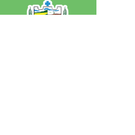
SERVIÇO DE ATENDIMENTO AO 
CIDADÃO (SIC) E OUVIDORIA
Prefeitura de Jordão - Estado do 
Acre
CNPJ 84.306.497/0001-60
💻Acesso online: 
SIC 
| 
Fale Conosco
 | 
Ouvidoria
 | 
Portal de Transparência
 | 
Mapa do Site
📱Fone: +55 (68)
99251-0013
(Gabinete 
do Prefeito)
🏢 Av. Francisco Dias, nº S/N, 69975-