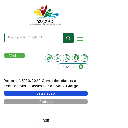
Voltar
Imprimir
Portaria N°283/2022 Conceder diárias a
senhora Maria Rissineide de Souza Jorge
Legislação
Portaria
Número do Diário:
13351
Página da Publicação: