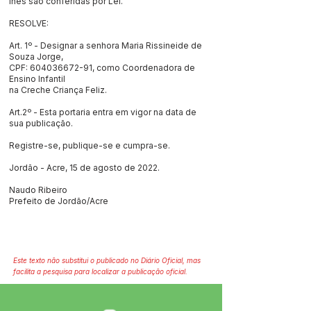
lhes são conferidas por Lei.
RESOLVE:
Art. 1º - Designar a senhora Maria Rissineide de
Souza Jorge,
CPF:
604036672-91
, como Coordenadora de
Ensino Infantil
na Creche Criança Feliz.
Art.2º - Esta portaria entra em vigor na data de
sua publicação.
Registre-se, publique-se e cumpra-se.
Jordão - Acre, 15 de agosto de 2022.
Naudo Ribeiro
Prefeito de Jordão/Acre
Este texto não substitui o publicado no Diário Oficial, mas
facilita a pesquisa para localizar a publicação oficial.