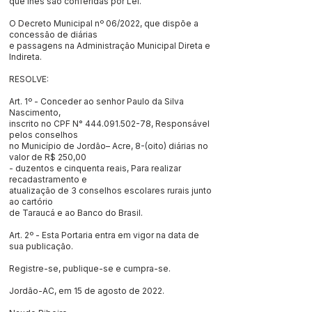
que lhes são conferidas por Lei.
O Decreto Municipal nº 06/2022, que dispõe a
concessão de diárias
e passagens na Administração Municipal Direta e
Indireta.
RESOLVE:
Art. 1º - Conceder ao senhor Paulo da Silva
Nascimento,
inscrito no CPF N°
444.091.502-78
, Responsável
pelos conselhos
no Município de Jordão– Acre, 8-(oito) diárias no
valor de R$ 250,00
- duzentos e cinquenta reais, Para realizar
recadastramento e
atualização de 3 conselhos escolares rurais junto
ao cartório
de Taraucá e ao Banco do Brasil.
Art. 2º - Esta Portaria entra em vigor na data de
sua publicação.
Registre-se, publique-se e cumpra-se.
Jordão-AC, em 15 de agosto de 2022.