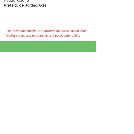
Naudo Ribeiro
Prefeito de Jordão/Acre
Este texto não substitui o publicado no Diário Oficial, mas
facilita a pesquisa para localizar a publicação oficial.
SERVIÇO DE ATENDIMENTO AO 
CIDADÃO (SIC) E OUVIDORIA
Prefeitura de Jordão - Estado do 
Acre
CNPJ 84.306.497/0001-60