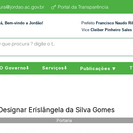
tura@jordao.ac.gov.br
Portal da Transparência
lá, Bem-vindo a Jordão!
Prefeito
Francisco Naudo Ri
Vice
Cleiber Pinheiro Sales
O Governo⬇️
Serviços⬇️
T
Publicações 🔽
Designar Erislângela da Silva Gomes
Portaria
Página da Publicação:
Data da Publicação: