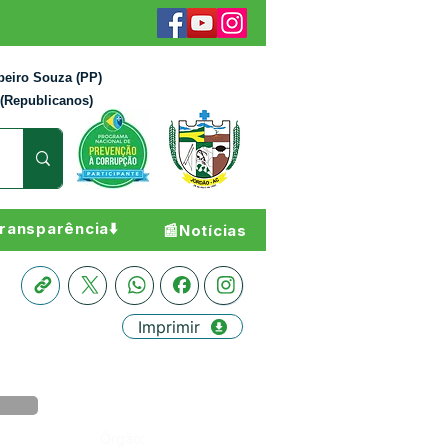
beiro Souza (PP)
 (Republicanos)
ransparência⬇️
📰Notícias
Imprimir
Órgão: