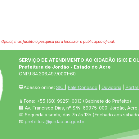
 Oficial, mas facilita a pesquisa para localizar a publicação oficial.
SERVIÇO DE ATENDIMENTO AO CIDADÃO (SIC) E O
Prefeitura de Jordão - Estado do Acre
CNPJ 84.306.497/0001-60
💻Acesso online: 
SIC 
| 
Fale Conosco
 | 
Ouvidoria
 | 
Portal
📱Fone: +55 (68)
99251-0013
(Gabinete do Prefeito)
🏢 Av. Francisco Dias, nº S/N, 69975-000, Jordão, Acre, 
📅 Segunda a sexta, das 7h às 13h (Fechado aos sábado
📧 
prefeitura@jordao.ac.gov.br