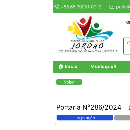
+55 68 99251-0013
prefei
O
🏠 Início
Município⬇️
Voltar
Portaria N°286/2024 - 
Legislação
Número do Diário: