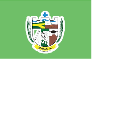
SERVIÇO DE ATENDIMENTO AO 
CIDADÃO (SIC) E OUVIDORIA
Prefeitura de Jordão - Estado do 
Acre
CNPJ 84.306.497/0001-60
💻Acesso online: 
SIC 
| 
Fale Conosco
 | 
Ouvidoria
 | 
Portal de Transparência
 | 
Mapa do Site
📱Fone: +55 (68)
99251-0013
(Gabinete 