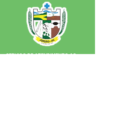
SERVIÇO DE ATENDIMENTO AO 
CIDADÃO (SIC) E OUVIDORIA
Prefeitura de Jordão - Estado do 
Acre
CNPJ 84.306.497/0001-60
💻Acesso online: 
SIC 
| 
Fale Conosco
 | 
Ouvidoria
 | 
Portal de Transparência
 | 
Mapa do Site
📱Fone: +55 (68)
99251-0013
(Gabinete 
do Prefeito)