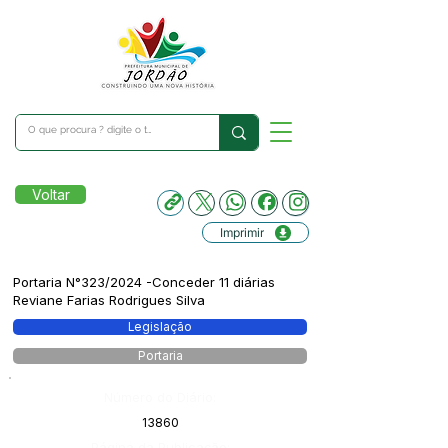
Voltar
Imprimir
Portaria N°323/2024 -Conceder 11 diárias
Reviane Farias Rodrigues Silva
Legislação
Portaria
Número do Diário:
13860
Página da Publicação: