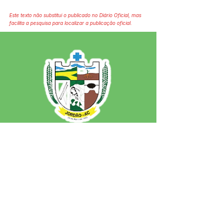
Este texto não substitui o publicado no Diário Oficial, mas
facilita a pesquisa para localizar a publicação oficial.
SERVIÇO DE ATENDIMENTO AO 
CIDADÃO (SIC) E OUVIDORIA
Prefeitura de Jordão - Estado do 
Acre
CNPJ 84.306.497/0001-60
💻Acesso online: 
SIC 
| 
Fale Conosco
 | 
Ouvidoria
 | 
Portal de Transparência
 | 