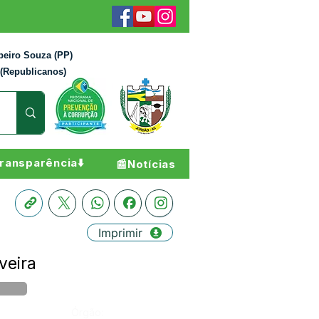
beiro Souza (PP)
 (Republicanos)
ransparência⬇️
📰Notícias
Imprimir
veira
Órgão: