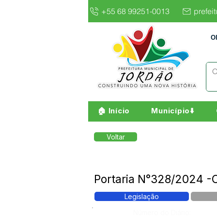
+55 68 99251-0013
prefei
O
🏠 Início
Município⬇️
Voltar
Portaria N°328/2024 -C
Legislação
Número do Diário: