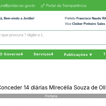
tura@jordao.ac.gov.br
Portal da Transparência
lá, Bem-vindo a Jordão!
Prefeito
Francisco Naudo Ri
Vice
Cleiber Pinheiro Sales
O Governo⬇️
Serviços⬇️
T
Publicações 🔽
onceder 14 diárias Mirecélia Souza de Oli
Portaria
Página da Publicação:
Data da Publicação: