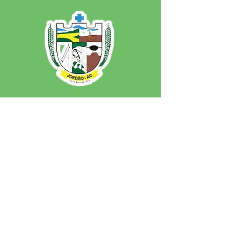
SERVIÇO DE ATENDIMENTO AO 
CIDADÃO (SIC) E OUVIDORIA
Prefeitura de Jordão - Estado do 
Acre
CNPJ 84.306.497/0001-60
💻Acesso online: 
SIC 
| 
Fale Conosco
 | 
Ouvidoria
 | 
Portal de Transparência
 | 
Mapa do Site
📱Fone: +55 (68)
99251-0013
(Gabinete 
do Prefeito)