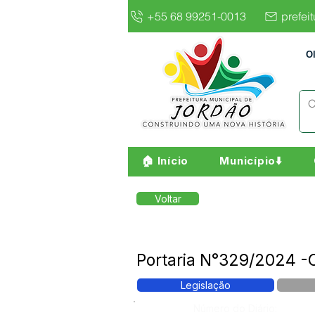
+55 68 99251-0013
prefei
O
🏠 Início
Município⬇️
Voltar
Portaria N°329/2024 -Co
Legislação
Número do Diário: