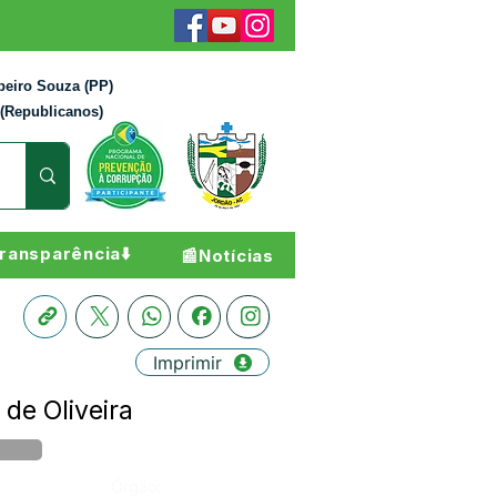
beiro Souza (PP)
 (Republicanos)
ransparência⬇️
📰Notícias
Imprimir
de Oliveira
Órgão: