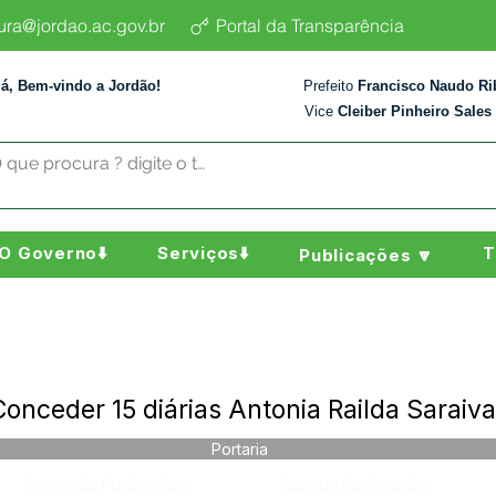
tura@jordao.ac.gov.br
Portal da Transparência
lá, Bem-vindo a Jordão!
Prefeito
Francisco Naudo Ri
Vice
Cleiber Pinheiro Sales
O Governo⬇️
Serviços⬇️
T
Publicações 🔽
nceder 15 diárias Antonia Railda Saraiva 
Portaria
Página da Publicação:
Data da Publicação: