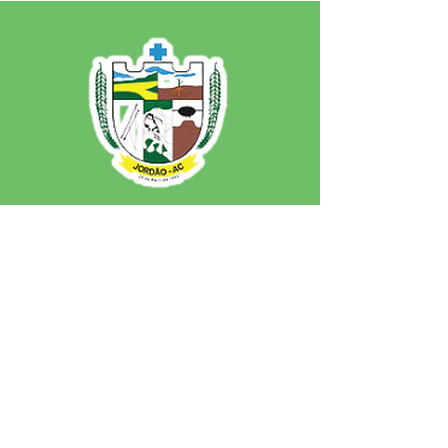
SERVIÇO DE ATENDIMENTO AO 
CIDADÃO (SIC) E OUVIDORIA
Prefeitura de Jordão - Estado do 
Acre
CNPJ 84.306.497/0001-60
💻Acesso online: 
SIC 
| 
Fale Conosco
 | 
Ouvidoria
 | 
Portal de Transparência
 | 
Mapa do Site
📱Fone: +55 (68)
99251-0013
(Gabinete 