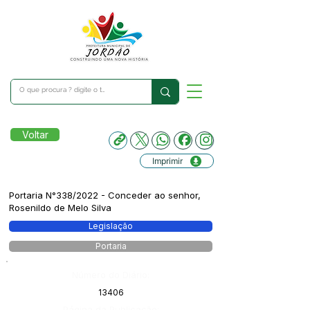
Voltar
Imprimir
Portaria N°338/2022 - Conceder ao senhor,
Rosenildo de Melo Silva
Legislação
Portaria
Número do Diário:
13406
Página da Publicação: