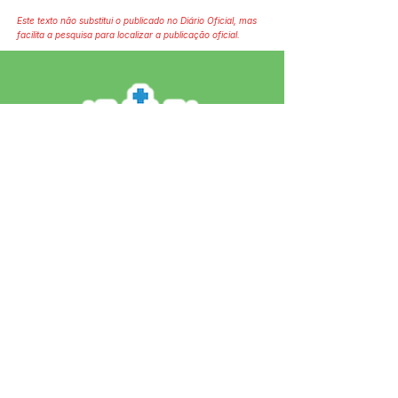
Este texto não substitui o publicado no Diário Oficial, mas
facilita a pesquisa para localizar a publicação oficial.
SERVIÇO DE ATENDIMENTO AO 
CIDADÃO (SIC) E OUVIDORIA
Prefeitura de Jordão - Estado do 
Acre
CNPJ 84.306.497/0001-60
💻Acesso online: 
SIC 
| 
Fale Conosco
 | 
Ouvidoria
 | 
Portal de Transparência
 | 