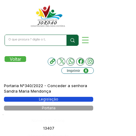
Voltar
Imprimir
Portaria N°340/2022 - Conceder a senhora
Sandra Maria Mendonça
Legislação
Portaria
Número do Diário:
13407
Página da Publicação: