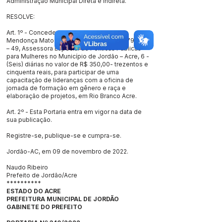
Administração Municipal Direta e Indireta.
RESOLVE:
Art. 1º - Conceder a senhora Sandra Maria
Mendonça Matos, inscrita no CPF N° 922.798.212
– 49, Assessora Especial de Políticas Públicas
para Mulheres no Município de Jordão – Acre, 6 -
(Seis) diárias no valor de R$ 350,00- trezentos e
cinquenta reais, para participar de uma
capacitação de lideranças com a oficina de
jornada de formação em gênero e raça e
elaboração de projetos, em Rio Branco Acre.
Art. 2º - Esta Portaria entra em vigor na data de
sua publicação.
Registre-se, publique-se e cumpra-se.
Jordão-AC, em 09 de novembro de 2022.
Naudo Ribeiro
Prefeito de Jordão/Acre
**********
ESTADO DO ACRE
PREFEITURA MUNICIPAL DE JORDÃO
GABINETE DO PREFEITO