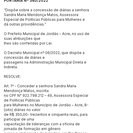
PORTARIA Nº 340/2022
“Dispõe sobre a concessão de diárias a senhora
Sandra Maria Mendonça Matos, Assessora
Especial de Políticas Públicas para Mulheres e
dá outras providências.”
O Prefeito Municipal de Jordão – Acre, no uso de
suas atribuições que
lhes são conferidas por Lei.
O Decreto Municipal nº 06/2022, que dispõe a
concessão de diárias e
passagens na Administração Municipal Direta e
Indireta.
RESOLVE:
Art. 1º - Conceder a senhora Sandra Maria
Mendonça Matos, inscrita
no CPF N°
922.798.212
– 49, Assessora Especial
de Políticas Públicas
para Mulheres no Município de Jordão – Acre, 8-
(oito) diárias no valor
de R$ 350,00- trezentos e cinquenta reais, para
participar de uma
capacitação de lideranças com a oficina de
jornada de formação em gênero