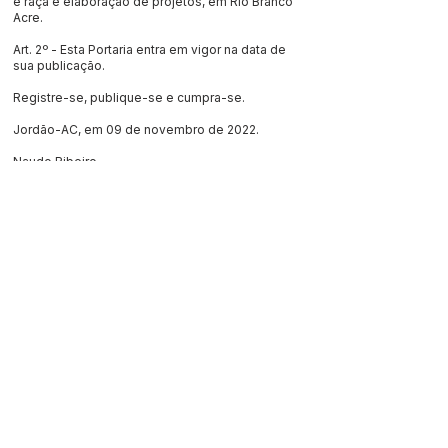
e raça e elaboração de projetos, em Rio Branco
Acre.
Art. 2º - Esta Portaria entra em vigor na data de
sua publicação.
Registre-se, publique-se e cumpra-se.
Jordão-AC, em 09 de novembro de 2022.
Naudo Ribeiro
Prefeito de Jordão/Acre
Este texto não substitui o publicado no Diário Oficial, mas
facilita a pesquisa para localizar a publicação oficial.