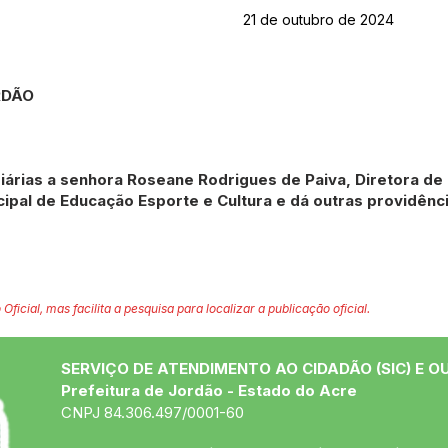
21 de outubro de 2024
ORDÃO
iárias a senhora Roseane Rodrigues de Paiva, Diretora de
cipal de Educação Esporte e Cultura e dá outras providênci
 Oficial, mas facilita a pesquisa para localizar a publicação oficial.
SERVIÇO DE ATENDIMENTO AO CIDADÃO (SIC) E O
Prefeitura de Jordão - Estado do Acre
CNPJ 84.306.497/0001-60