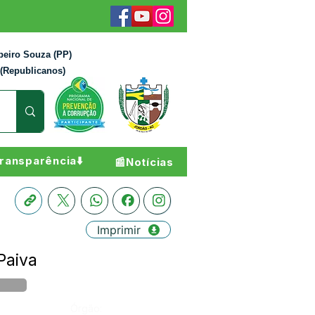
beiro Souza (PP)
 (Republicanos)
ransparência⬇️
📰Notícias
Imprimir
Paiva
Órgão: