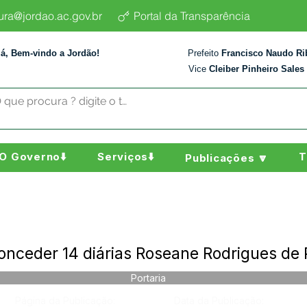
tura@jordao.ac.gov.br
Portal da Transparência
lá, Bem-vindo a Jordão!
Prefeito
Francisco Naudo Ri
Vice
Cleiber Pinheiro Sales
O Governo⬇️
Serviços⬇️
T
Publicações 🔽
nceder 14 diárias Roseane Rodrigues de 
Portaria
Página da Publicação:
Data da Publicação: