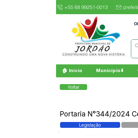
+55 68 99251-0013
prefei
O
🏠 Início
Município⬇️
Voltar
Portaria N°344/2024 Co
Legislação
Número do Diário: