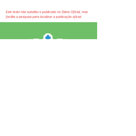
Este texto não substitui o publicado no Diário Oficial, mas
facilita a pesquisa para localizar a publicação oficial.
SERVIÇO DE ATENDIMENTO AO 
CIDADÃO (SIC) E OUVIDORIA
Prefeitura de Jordão - Estado do 
Acre
CNPJ 84.306.497/0001-60
💻Acesso online: 
SIC 
| 
Fale Conosco
 | 
Ouvidoria
 | 
Portal de Transparência
 | 