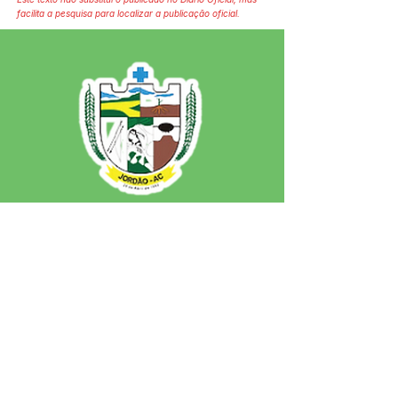
facilita a pesquisa para localizar a publicação oficial.
SERVIÇO DE ATENDIMENTO AO 
CIDADÃO (SIC) E OUVIDORIA
Prefeitura de Jordão - Estado do 
Acre
CNPJ 84.306.497/0001-60
💻Acesso online: 
SIC 
| 
Fale Conosco
 | 
Ouvidoria
 | 
Portal de Transparência
 | 
Mapa do Site