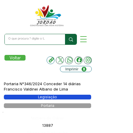
Voltar
Imprimir
Portaria N°346/2024 Conceder 14 diárias
Francisco Valdinei Albano de Lima
Legislação
Portaria
Número do Diário:
13887
Página da Publicação: