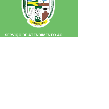
SERVIÇO DE ATENDIMENTO AO 
CIDADÃO (SIC) E OUVIDORIA
Prefeitura de Jordão - Estado do 
Acre
CNPJ 84.306.497/0001-60
💻Acesso online: 
SIC 
| 
Fale Conosco
 | 
Ouvidoria
 | 
Portal de Transparência
 | 
Mapa do Site
📱Fone: +55 (68)
99251-0013
(Gabinete 
do Prefeito)
🏢 Av. Francisco Dias, nº S/N, 69975-
000, Jordão, Acre, Brasil