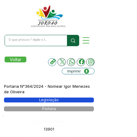
Voltar
Imprimir
Portaria N°364/2024 - Nomear Igor Menezes
de Oliveira
Legislação
Portaria
Número do Diário:
13901
Página da Publicação: