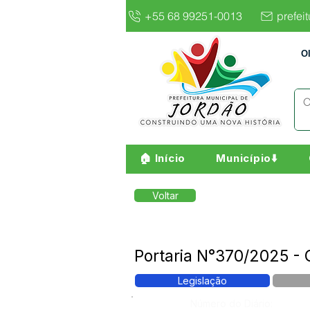
+55 68 99251-0013
prefei
O
🏠 Início
Município⬇️
Voltar
Portaria N°370/2025 -
Legislação
Número do Diário: