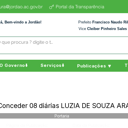
tura@jordao.ac.gov.br
Portal da Transparência
lá, Bem-vindo a Jordão!
Prefeito
Francisco Naudo Ri
Vice
Cleiber Pinheiro Sales
O Governo⬇️
Serviços⬇️
T
Publicações 🔽
 Conceder 08 diárias LUZIA DE SOUZA A
Portaria
Página da Publicação:
Data da Publicação: