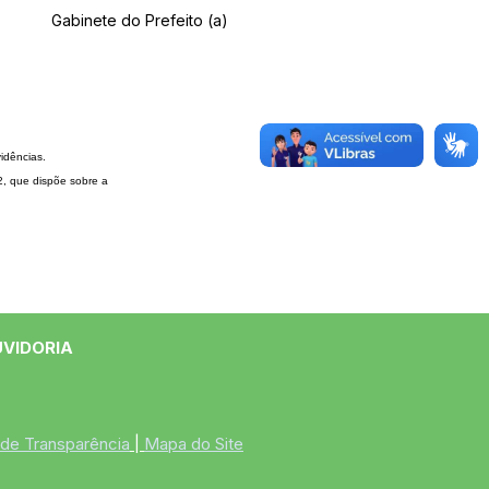
Gabinete do Prefeito (a)
dências.
22, que
dispõe sobre a
UVIDORIA
 de Transparência
 | 
Mapa do Site