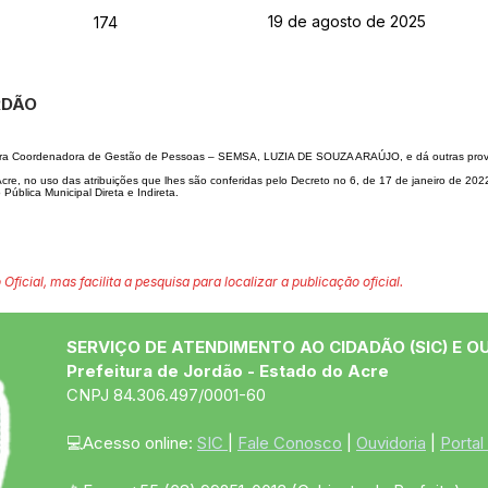
19 de agosto de 2025
174
ORDÃO
ora Coordenadora de Gestão
de Pessoas – SEMSA, LUZIA DE SOUZA ARAÚJO, e dá outras provi
, no uso das atribui
ções que lhes são conferidas pelo Decreto no 6, de 17 de janeiro de 20
o Pública
Municipal Direta e Indireta.
 Oficial, mas facilita a pesquisa para localizar a publicação oficial.
SERVIÇO DE ATENDIMENTO AO CIDADÃO (SIC) E O
Prefeitura de Jordão - Estado do Acre
CNPJ 84.306.497/0001-60
💻Acesso online: 
SIC 
| 
Fale Conosco
 | 
Ouvidoria
 | 
Portal