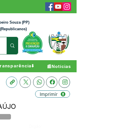
beiro Souza (PP)
 (Republicanos)
ransparência⬇️
📰Notícias
Imprimir
RAÚJO
Órgão: