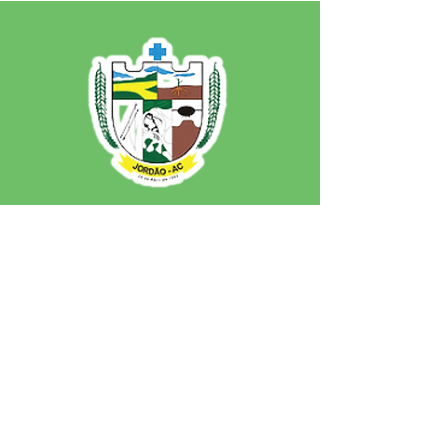
SERVIÇO DE ATENDIMENTO AO 
CIDADÃO (SIC) E OUVIDORIA
Prefeitura de Jordão - Estado do 
Acre
CNPJ 84.306.497/0001-60
💻Acesso online: 
SIC 
| 
Fale Conosco
 | 
Ouvidoria
 | 
Portal de Transparência
 | 
Mapa do Site
📱Fone: +55 (68)
99251-0013
(Gabinete 