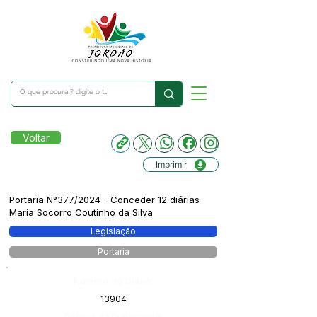
Voltar
Imprimir
Portaria N°377/2024 - Conceder 12 diárias
Maria Socorro Coutinho da Silva
Legislação
Portaria
Número do Diário:
13904
Página da Publicação: