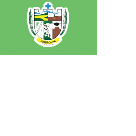
SERVIÇO DE ATENDIMENTO AO 
CIDADÃO (SIC) E OUVIDORIA
Prefeitura de Jordão - Estado do 
Acre
CNPJ 84.306.497/0001-60
💻Acesso online: 
SIC 
| 
Fale Conosco
 | 
Ouvidoria
 | 
Portal de Transparência
 | 
Mapa do Site
📱Fone: +55 (68)
99251-0013
(Gabinete 
do Prefeito)