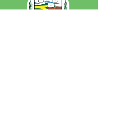
SERVIÇO DE ATENDIMENTO AO 
CIDADÃO (SIC) E OUVIDORIA
Prefeitura de Jordão - Estado do 
Acre
CNPJ 84.306.497/0001-60
💻Acesso online: 
SIC 
| 
Fale Conosco
 | 
Ouvidoria
 | 
Portal de Transparência
 | 
Mapa do Site
📱Fone: +55 (68)
99251-0013
(Gabinete 
do Prefeito)
🏢 Av. Francisco Dias, nº S/N, 69975-
000, Jordão, Acre, Brasil