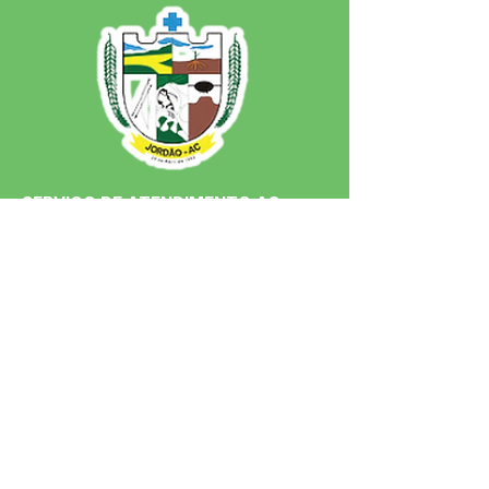
SERVIÇO DE ATENDIMENTO AO 
CIDADÃO (SIC) E OUVIDORIA
Prefeitura de Jordão - Estado do 
Acre
CNPJ 84.306.497/0001-60
💻Acesso online: 
SIC 
| 
Fale Conosco
 | 
Ouvidoria
 | 
Portal de Transparência
 | 
Mapa do Site
📱Fone: +55 (68)
99251-0013
(Gabinete 
do Prefeito)