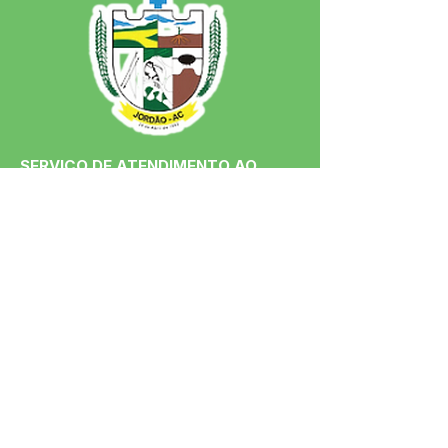
SERVIÇO DE ATENDIMENTO AO 
CIDADÃO (SIC) E OUVIDORIA
Prefeitura de Jordão - Estado do 
Acre
CNPJ 84.306.497/0001-60
💻Acesso online: 
SIC 
| 
Fale Conosco
 | 
Ouvidoria
 | 
Portal de Transparência
 | 
Mapa do Site
📱Fone: +55 (68)
99251-0013
(Gabinete 
do Prefeito)
🏢 Av. Francisco Dias, nº S/N, 69975-