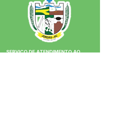
SERVIÇO DE ATENDIMENTO AO 
CIDADÃO (SIC) E OUVIDORIA
Prefeitura de Jordão - Estado do 
Acre
CNPJ 84.306.497/0001-60
💻Acesso online: 
SIC 
| 
Fale Conosco
 | 
Ouvidoria
 | 
Portal de Transparência
 | 
Mapa do Site
📱Fone: +55 (68)
99251-0013
(Gabinete 
do Prefeito)
🏢 Av. Francisco Dias, nº S/N, 69975-