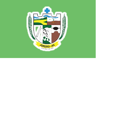
SERVIÇO DE ATENDIMENTO AO 
CIDADÃO (SIC) E OUVIDORIA
Prefeitura de Jordão - Estado do 
Acre
CNPJ 84.306.497/0001-60
💻Acesso online: 
SIC 
| 
Fale Conosco
 | 
Ouvidoria
 | 
Portal de Transparência
 | 
Mapa do Site
📱Fone: +55 (68)
99251-0013
(Gabinete 
do Prefeito)