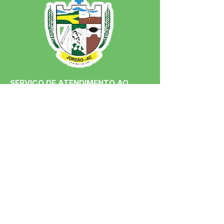
SERVIÇO DE ATENDIMENTO AO 
CIDADÃO (SIC) E OUVIDORIA
Prefeitura de Jordão - Estado do 
Acre
CNPJ 84.306.497/0001-60
💻Acesso online: 
SIC 
| 
Fale Conosco
 | 
Ouvidoria
 | 
Portal de Transparência
 | 
Mapa do Site
📱Fone: +55 (68)
99251-0013
(Gabinete 
do Prefeito)
🏢 Av. Francisco Dias, nº S/N, 69975-