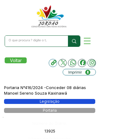
Voltar
Imprimir
Portaria N°416/2024 -Conceder 08 diárias
Manoel Sereno Souza Kaxinawá
Legislação
Portaria
Número do Diário:
13925
Página da Publicação: