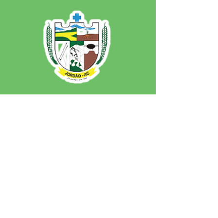
SERVIÇO DE ATENDIMENTO AO 
CIDADÃO (SIC) E OUVIDORIA
Prefeitura de Jordão - Estado do 
Acre
CNPJ 84.306.497/0001-60
💻Acesso online: 
SIC 
| 
Fale Conosco
 | 
Ouvidoria
 | 
Portal de Transparência
 | 
Mapa do Site
📱Fone: +55 (68)
99251-0013
(Gabinete 
do Prefeito)