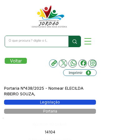
Voltar
Imprimir
Portaria N°438/2025 - Nomear ELECILDA
RIBEIRO SOUZA,
Legislação
Portaria
Número do Diário:
14104
Página da Publicação: