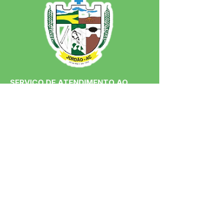
SERVIÇO DE ATENDIMENTO AO 
CIDADÃO (SIC) E OUVIDORIA
Prefeitura de Jordão - Estado do 
Acre
CNPJ 84.306.497/0001-60
💻Acesso online: 
SIC 
| 
Fale Conosco
 | 
Ouvidoria
 | 
Portal de Transparência
 | 
Mapa do Site
📱Fone: +55 (68)
99251-0013
(Gabinete 
do Prefeito)
🏢 Av. Francisco Dias, nº S/N, 69975-