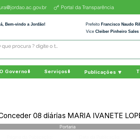
tura@jordao.ac.gov.br
Portal da Transparência
lá, Bem-vindo a Jordão!
Prefeito
Francisco Naudo Ri
Vice
Cleiber Pinheiro Sales
O Governo⬇️
Serviços⬇️
T
Publicações 🔽
- Conceder 08 diárias MARIA IVANETE L
Portaria
Página da Publicação:
Data da Publicação: