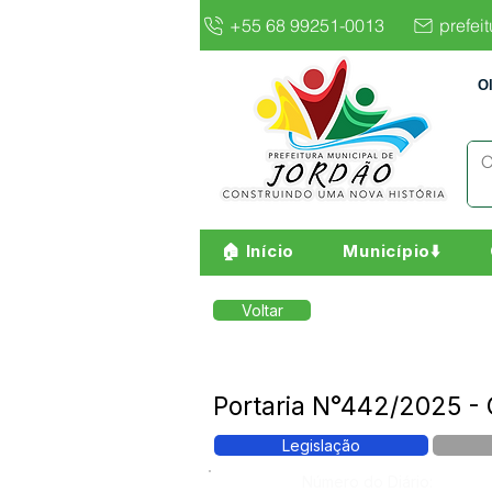
+55 68 99251-0013
prefei
O
🏠 Início
Município⬇️
Voltar
Portaria N°442/2025 
Legislação
Número do Diário: