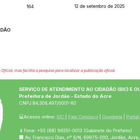
12 de setembro de 2025
164
RDÃO
 Oficial, mas facilita a pesquisa para localizar a publicação oficial.
SERVIÇO DE ATENDIMENTO AO CIDADÃO (SIC) E O
Prefeitura de Jordão - Estado do Acre
CNPJ 84.306.497/0001-60
💻Acesso online: 
SIC 
| 
Fale Conosco
 | 
Ouvidoria
 | 
Portal
📱Fone: +55 (68)
99251-0013
(Gabinete do Prefeito)
🏢 Av. Francisco Dias, nº S/N, 69975-000, Jordão, Acre, 