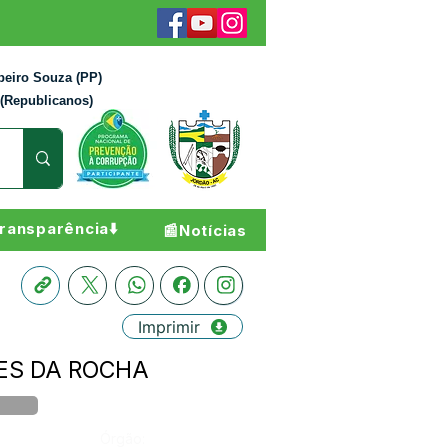
beiro Souza (PP)
 (Republicanos)
ransparência⬇️
📰Notícias
Imprimir
OPES DA ROCHA
Órgão: