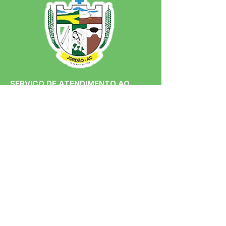
SERVIÇO DE ATENDIMENTO AO 
CIDADÃO (SIC) E OUVIDORIA
Prefeitura de Jordão - Estado do 
Acre
CNPJ 84.306.497/0001-60
💻Acesso online: 
SIC 
| 
Fale Conosco
 | 
Ouvidoria
 | 
Portal de Transparência
 | 
Mapa do Site
📱Fone: +55 (68)
99251-0013
(Gabinete 
do Prefeito)
🏢 Av. Francisco Dias, nº S/N, 69975-