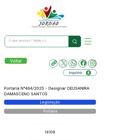
Voltar
Imprimir
Portaria N°464/2025 - Designar DEUSANIRA
DAMASCENO SANTOS
Legislação
Portaria
Número do Diário:
14106
Página da Publicação: