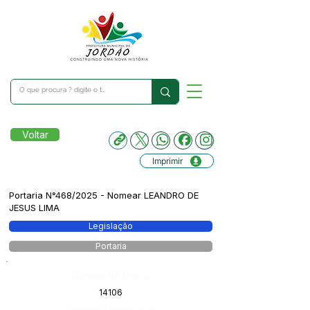
Voltar
Imprimir
Portaria N°468/2025 - Nomear LEANDRO DE
JESUS LIMA
Legislação
Portaria
Número do Diário:
14106
Página da Publicação: