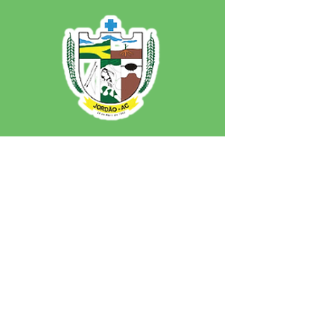
SERVIÇO DE ATENDIMENTO AO 
CIDADÃO (SIC) E OUVIDORIA
Prefeitura de Jordão - Estado do 
Acre
CNPJ 84.306.497/0001-60
💻Acesso online: 
SIC 
| 
Fale Conosco
 | 
Ouvidoria
 | 
Portal de Transparência
 | 
Mapa do Site
📱Fone: +55 (68)
99251-0013
(Gabinete 
do Prefeito)