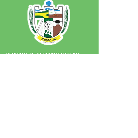
SERVIÇO DE ATENDIMENTO AO 
CIDADÃO (SIC) E OUVIDORIA
Prefeitura de Jordão - Estado do 
Acre
CNPJ 84.306.497/0001-60
💻Acesso online: 
SIC 
| 
Fale Conosco
 | 
Ouvidoria
 | 
Portal de Transparência
 | 
Mapa do Site
📱Fone: +55 (68)
99251-0013
(Gabinete 
do Prefeito)
🏢 Av. Francisco Dias, nº S/N, 69975-