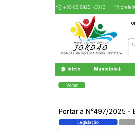
+55 68 99251-0013
prefei
O
🏠 Início
Município⬇️
Voltar
Portaria N°497/2025 
Legislação
Número do Diário: