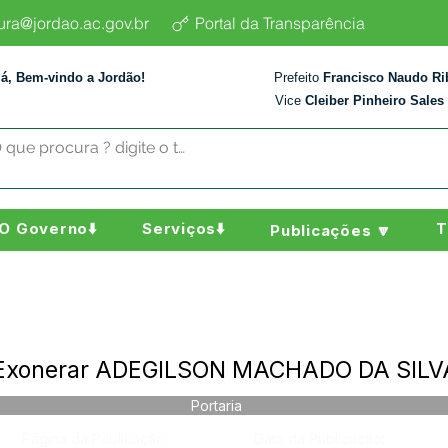
tura@jordao.ac.gov.br
Portal da Transparência
lá, Bem-vindo a Jordão!
Prefeito
Francisco Naudo Ri
Vice
Cleiber Pinheiro Sales
O Governo⬇️
Serviços⬇️
T
Publicações 🔽
- Exonerar ADEGILSON MACHADO DA SILV
Portaria
Página da Publicação:
Data da Publicação: