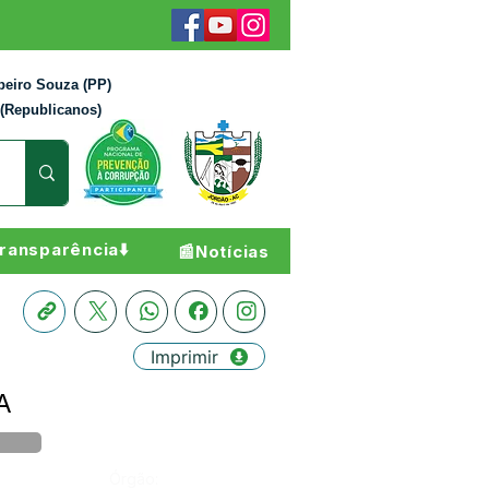
beiro Souza (PP)
 (Republicanos)
ransparência⬇️
📰Notícias
Imprimir
A
Órgão: