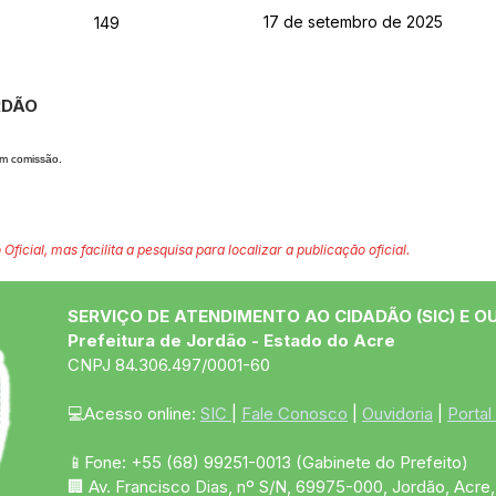
17 de setembro de 2025
149
ORDÃO
em comissão.
 Oficial, mas facilita a pesquisa para localizar a publicação oficial.
SERVIÇO DE ATENDIMENTO AO CIDADÃO (SIC) E O
Prefeitura de Jordão - Estado do Acre
CNPJ 84.306.497/0001-60
💻Acesso online: 
SIC 
| 
Fale Conosco
 | 
Ouvidoria
 | 
Portal
📱Fone: +55 (68)
99251-0013
(Gabinete do Prefeito)
🏢 Av. Francisco Dias, nº S/N, 69975-000, Jordão, Acre, 