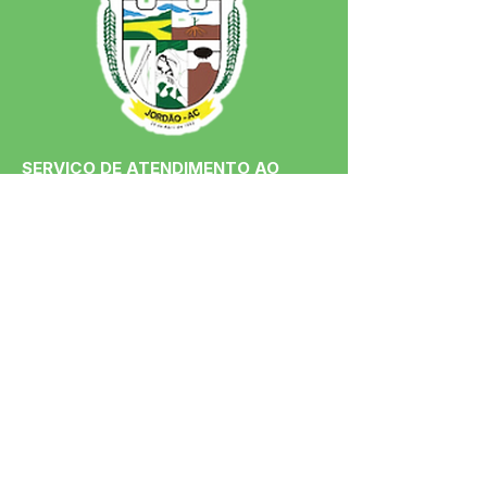
SERVIÇO DE ATENDIMENTO AO 
CIDADÃO (SIC) E OUVIDORIA
Prefeitura de Jordão - Estado do 
Acre
CNPJ 84.306.497/0001-60
💻Acesso online: 
SIC 
| 
Fale Conosco
 | 
Ouvidoria
 | 
Portal de Transparência
 | 
Mapa do Site
📱Fone: +55 (68)
99251-0013
(Gabinete 
do Prefeito)
🏢 Av. Francisco Dias, nº S/N, 69975-
000, Jordão, Acre, Brasil