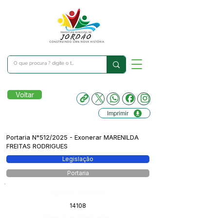
Voltar
Imprimir
Portaria N°512/2025 - Exonerar MARENILDA
FREITAS RODRIGUES
Legislação
Portaria
Número do Diário:
14108
Página da Publicação: