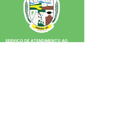
SERVIÇO DE ATENDIMENTO AO 
CIDADÃO (SIC) E OUVIDORIA
Prefeitura de Jordão - Estado do 
Acre
CNPJ 84.306.497/0001-60
💻Acesso online: 
SIC 
| 
Fale Conosco
 | 
Ouvidoria
 | 
Portal de Transparência
 | 
Mapa do Site
📱Fone: +55 (68)
99251-0013
(Gabinete 
do Prefeito)
🏢 Av. Francisco Dias, nº S/N, 69975-
000, Jordão, Acre, Brasil