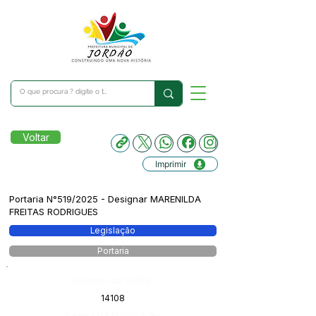
Voltar
Imprimir
Portaria N°519/2025 - Designar MARENILDA
FREITAS RODRIGUES
Legislação
Portaria
Número do Diário:
14108
Página da Publicação: