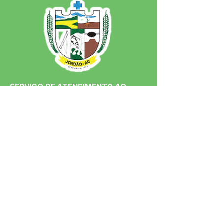
SERVIÇO DE ATENDIMENTO AO 
CIDADÃO (SIC) E OUVIDORIA
Prefeitura de Jordão - Estado do 
Acre
CNPJ 84.306.497/0001-60
💻Acesso online: 
SIC 
| 
Fale Conosco
 | 
Ouvidoria
 | 
Portal de Transparência
 | 
Mapa do Site
📱Fone: +55 (68)
99251-0013
(Gabinete 
do Prefeito)
🏢 Av. Francisco Dias, nº S/N, 69975-