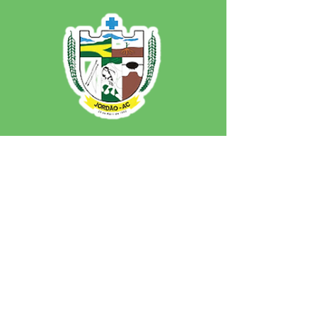
SERVIÇO DE ATENDIMENTO AO 
CIDADÃO (SIC) E OUVIDORIA
Prefeitura de Jordão - Estado do 
Acre
CNPJ 84.306.497/0001-60
💻Acesso online: 
SIC 
| 
Fale Conosco
 | 
Ouvidoria
 | 
Portal de Transparência
 | 
Mapa do Site
📱Fone: +55 (68)
99251-0013
(Gabinete 
do Prefeito)