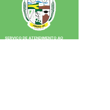
SERVIÇO DE ATENDIMENTO AO 
CIDADÃO (SIC) E OUVIDORIA
Prefeitura de Jordão - Estado do 
Acre
CNPJ 84.306.497/0001-60
💻Acesso online: 
SIC 
| 
Fale Conosco
 | 
Ouvidoria
 | 
Portal de Transparência
 | 
Mapa do Site
📱Fone: +55 (68)
99251-0013
(Gabinete 
do Prefeito)
🏢 Av. Francisco Dias, nº S/N, 69975-
000, Jordão, Acre, Brasil