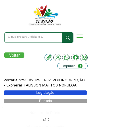
Voltar
Imprimir
Portaria N°533/2025 - REP. POR INCORREÇÃO
- Exonerar TALISSON MATTOS NORUEGA
Legislação
Portaria
Número do Diário:
14112
Página da Publicação: