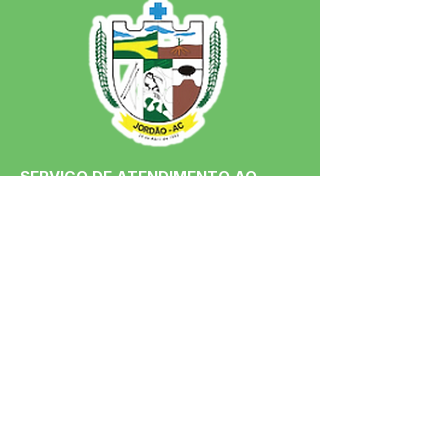
SERVIÇO DE ATENDIMENTO AO 
CIDADÃO (SIC) E OUVIDORIA
Prefeitura de Jordão - Estado do 
Acre
CNPJ 84.306.497/0001-60
💻Acesso online: 
SIC 
| 
Fale Conosco
 | 
Ouvidoria
 | 
Portal de Transparência
 | 
Mapa do Site
📱Fone: +55 (68)
99251-0013
(Gabinete 
do Prefeito)
🏢 Av. Francisco Dias, nº S/N, 69975-