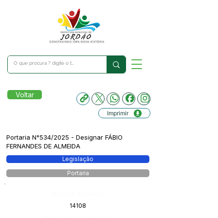
Voltar
Imprimir
Portaria N°534/2025 - Designar FÁBIO
FERNANDES DE ALMEIDA
Legislação
Portaria
Número do Diário:
14108
Página da Publicação: