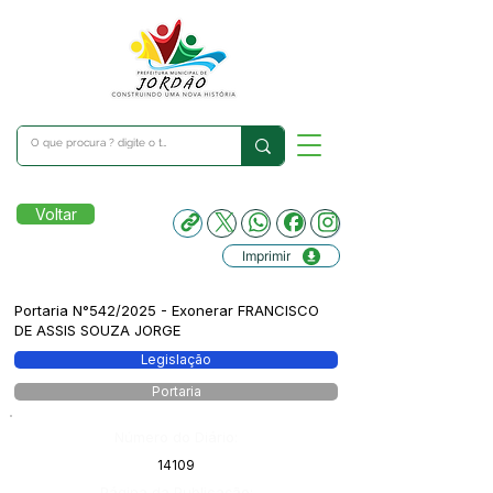
Voltar
Imprimir
Portaria N°542/2025 - Exonerar FRANCISCO
DE ASSIS SOUZA JORGE
Legislação
Portaria
Número do Diário:
14109
Página da Publicação: