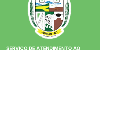
SERVIÇO DE ATENDIMENTO AO 
CIDADÃO (SIC) E OUVIDORIA
Prefeitura de Jordão - Estado do 
Acre
CNPJ 84.306.497/0001-60
💻Acesso online: 
SIC 
| 
Fale Conosco
 | 
Ouvidoria
 | 
Portal de Transparência
 | 
Mapa do Site
📱Fone: +55 (68)
99251-0013
(Gabinete 
do Prefeito)
🏢 Av. Francisco Dias, nº S/N, 69975-
000, Jordão, Acre, Brasil