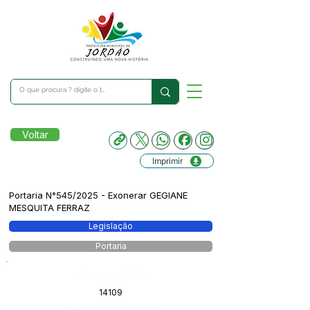
Voltar
Imprimir
Portaria N°545/2025 - Exonerar GEGIANE
MESQUITA FERRAZ
Legislação
Portaria
Número do Diário:
14109
Página da Publicação: