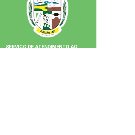
SERVIÇO DE ATENDIMENTO AO 
CIDADÃO (SIC) E OUVIDORIA
Prefeitura de Jordão - Estado do 
Acre
CNPJ 84.306.497/0001-60
💻Acesso online: 
SIC 
| 
Fale Conosco
 | 
Ouvidoria
 | 
Portal de Transparência
 | 
Mapa do Site
📱Fone: +55 (68)
99251-0013
(Gabinete 
do Prefeito)
🏢 Av. Francisco Dias, nº S/N, 69975-
000, Jordão, Acre, Brasil