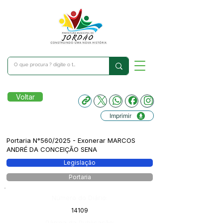
Voltar
Imprimir
Portaria N°560/2025 - Exonerar MARCOS
ANDRÉ DA CONCEIÇÃO SENA
Legislação
Portaria
Número do Diário:
14109
Página da Publicação: