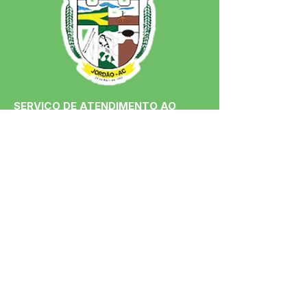
SERVIÇO DE ATENDIMENTO AO 
CIDADÃO (SIC) E OUVIDORIA
Prefeitura de Jordão - Estado do 
Acre
CNPJ 84.306.497/0001-60
💻Acesso online: 
SIC 
| 
Fale Conosco
 | 
Ouvidoria
 | 
Portal de Transparência
 | 
Mapa do Site
📱Fone: +55 (68)
99251-0013
(Gabinete 
do Prefeito)
🏢 Av. Francisco Dias, nº S/N, 69975-
000, Jordão, Acre, Brasil