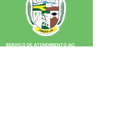
SERVIÇO DE ATENDIMENTO AO 
CIDADÃO (SIC) E OUVIDORIA
Prefeitura de Jordão - Estado do 
Acre
CNPJ 84.306.497/0001-60
💻Acesso online: 
SIC 
| 
Fale Conosco
 | 
Ouvidoria
 | 
Portal de Transparência
 | 
Mapa do Site
📱Fone: +55 (68)
99251-0013
(Gabinete 
do Prefeito)
🏢 Av. Francisco Dias, nº S/N, 69975-
000, Jordão, Acre, Brasil