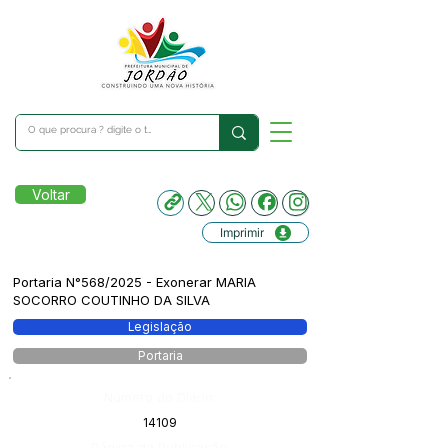
Voltar
Imprimir
Portaria N°568/2025 - Exonerar MARIA
SOCORRO COUTINHO DA SILVA
Legislação
Portaria
Número do Diário:
14109
Página da Publicação: