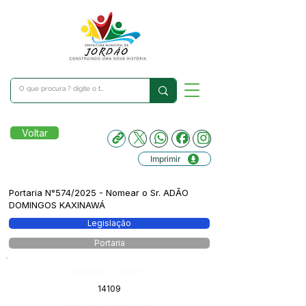
Voltar
Imprimir
Portaria N°574/2025 - Nomear o Sr. ADÃO
DOMINGOS KAXINAWÁ
Legislação
Portaria
Número do Diário:
14109
Página da Publicação: