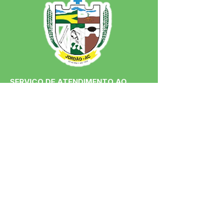
SERVIÇO DE ATENDIMENTO AO 
CIDADÃO (SIC) E OUVIDORIA
Prefeitura de Jordão - Estado do 
Acre
CNPJ 84.306.497/0001-60
💻Acesso online: 
SIC 
| 
Fale Conosco
 | 
Ouvidoria
 | 
Portal de Transparência
 | 
Mapa do Site
📱Fone: +55 (68)
99251-0013
(Gabinete 
do Prefeito)
🏢 Av. Francisco Dias, nº S/N, 69975-