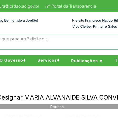
tura@jordao.ac.gov.br
Portal da Transparência
lá, Bem-vindo a Jordão!
Prefeito
Francisco Naudo Ri
Vice
Cleiber Pinheiro Sales
O Governo⬇️
Serviços⬇️
T
Publicações 🔽
- Designar MARIA ALVANAIDE SILVA CON
Portaria
Página da Publicação:
Data da Publicação: