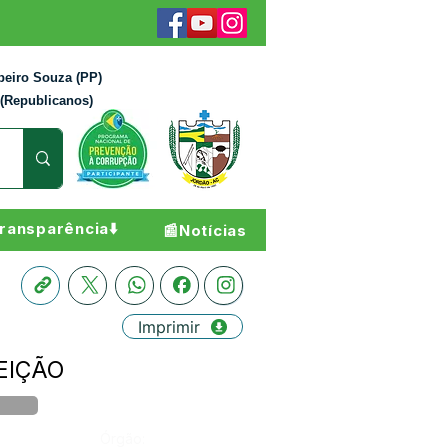
beiro Souza (PP)
 (Republicanos)
ransparência⬇️
📰Notícias
Imprimir
VEIÇÃO
Órgão: