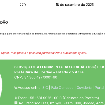
18 de setembro de 2025
279
ORDÃO
icipal para exercer a fun
ção de Diretora de Almoxarifado na Secretaria Municipal de Educação, 
 Oficial, mas facilita a pesquisa para localizar a publicação oficial.
SERVIÇO DE ATENDIMENTO AO CIDADÃO (SIC) E O
Prefeitura de Jordão - Estado do Acre
CNPJ 84.306.497/0001-60
💻Acesso online: 
SIC 
| 
Fale Conosco
 | 
Ouvidoria
 | 
Portal
📱Fone: +55 (68)
99251-0013
(Gabinete do Prefeito)
🏢 Av. Francisco Dias, nº S/N, 69975-000, Jordão, Acre, 