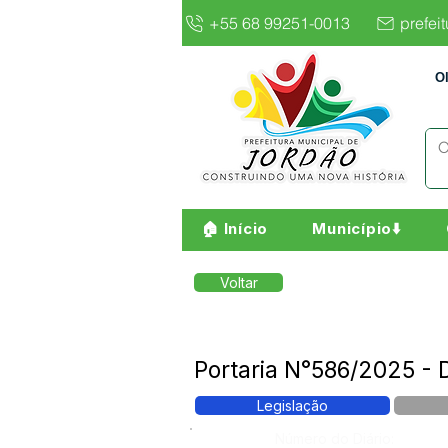
+55 68 99251-0013
prefei
O
🏠 Início
Município⬇️
Voltar
Portaria N°586/2025 
Legislação
Número do Diário: