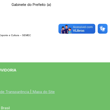
Gabinete do Prefeito (a)
Espor
te e Cultura – SEMEC
UVIDORIA
 de Transparência
 | 
Mapa do Site
Brasil