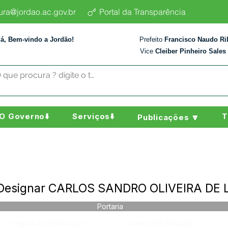
tura@jordao.ac.gov.br
Portal da Transparência
lá, Bem-vindo a Jordão!
Prefeito
Francisco Naudo Ri
Vice
Cleiber Pinheiro Sales
O Governo⬇️
Serviços⬇️
T
Publicações 🔽
- Designar CARLOS SANDRO OLIVEIRA DE 
Portaria
Página da Publicação:
Data da Publicação: