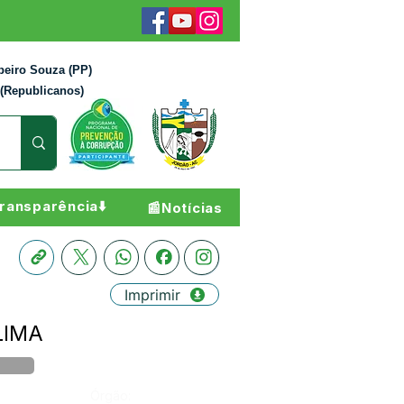
beiro Souza (PP)
 (Republicanos)
ransparência⬇️
📰Notícias
Imprimir
LIMA
Órgão: