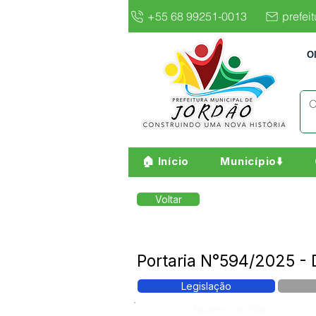
+55 68 99251-0013
prefei
O
🏠 Início
Município⬇️
Voltar
Portaria N°594/2025 
Legislação
Número do Diário: