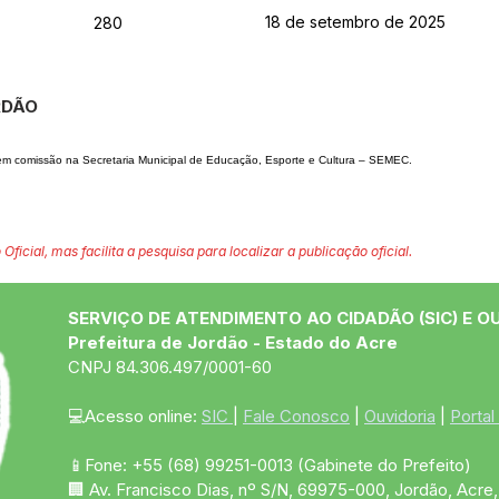
18 de setembro de 2025
280
ORDÃO
em comissão na Secretaria
Municipal de Educação, Esporte e Cultura – SEMEC.
 Oficial, mas facilita a pesquisa para localizar a publicação oficial.
SERVIÇO DE ATENDIMENTO AO CIDADÃO (SIC) E O
Prefeitura de Jordão - Estado do Acre
CNPJ 84.306.497/0001-60
💻Acesso online: 
SIC 
| 
Fale Conosco
 | 
Ouvidoria
 | 
Portal
📱Fone: +55 (68)
99251-0013
(Gabinete do Prefeito)
🏢 Av. Francisco Dias, nº S/N, 69975-000, Jordão, Acre, 