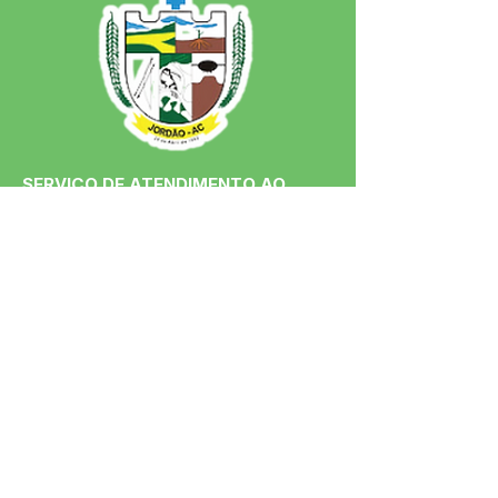
SERVIÇO DE ATENDIMENTO AO 
CIDADÃO (SIC) E OUVIDORIA
Prefeitura de Jordão - Estado do 
Acre
CNPJ 84.306.497/0001-60
💻Acesso online: 
SIC 
| 
Fale Conosco
 | 
Ouvidoria
 | 
Portal de Transparência
 | 
Mapa do Site
📱Fone: +55 (68)
99251-0013
(Gabinete 
do Prefeito)
🏢 Av. Francisco Dias, nº S/N, 69975-