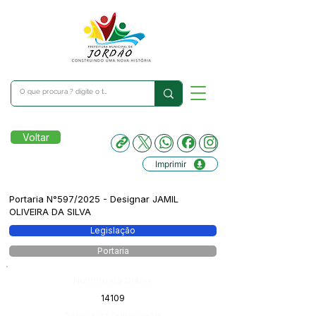
Voltar
Imprimir
Portaria N°597/2025 - Designar JAMIL
OLIVEIRA DA SILVA
Legislação
Portaria
Número do Diário:
14109
Página da Publicação: